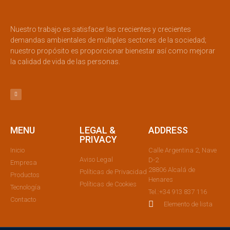
Nuestro trabajo es satisfacer las crecientes y crecientes
demandas ambientales de múltiples sectores de la sociedad;
nuestro propósito es proporcionar bienestar así como mejorar
la calidad de vida de las personas.
MENU
LEGAL &
ADDRESS
PRIVACY
Inicio
Calle Argentina 2, Nave
Aviso Legal
D-2
Empresa
28806 Alcalá de
Políticas de Privacidad
Productos
Henares
Políticas de Cookies
Tecnología
Tel.:+34 913 837 116
Contacto
Elemento de lista